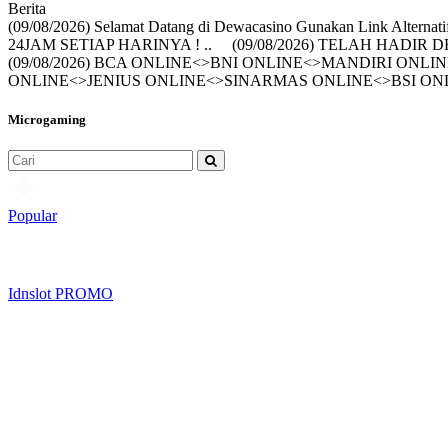
Berita
(09/08/2026)
Selamat Datang di Dewacasino Gunakan Link Alternatif
24JAM SETIAP HARINYA ! ..
(09/08/2026)
TELAH HADIR D
(09/08/2026)
BCA ONLINE<>BNI ONLINE<>MANDIRI ONLI
ONLINE<>JENIUS ONLINE<>SINARMAS ONLINE<>BSI O
Microgaming
Popular
Idnslot
PROMO