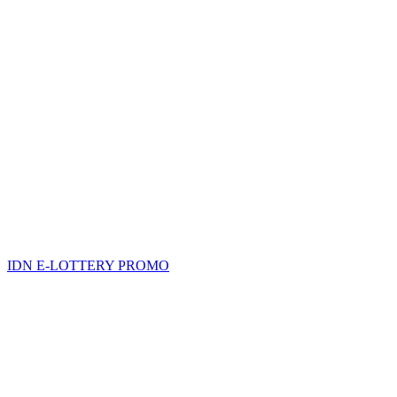
IDN E-LOTTERY
PROMO