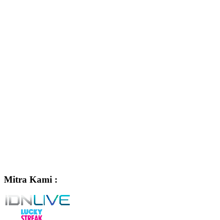
Mitra Kami :