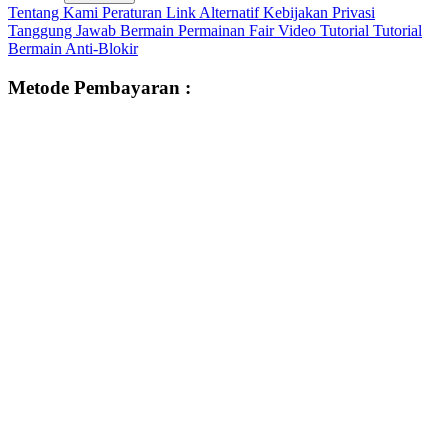
Tentang Kami
Peraturan
Link Alternatif
Kebijakan Privasi
Tanggung Jawab Bermain
Permainan Fair
Video Tutorial
Tutorial
Bermain
Anti-Blokir
Metode Pembayaran :