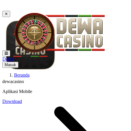
✕
Daftar
Masuk
Beranda
dewacasino
Aplikasi Mobile
Download