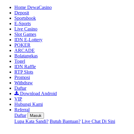
Home DewaCasino
Deposit
Sportsbook
E-Sports
Live Casino
Slot Games
IDN E-Lottery
POKER
ARCADE
Bolatangkas
Togel
IDN Raffle
RTP Slots
Promosi
Withdraw
Daftar
Download Android
VIP
Hubungi Kami
Referral
Daftar
Masuk
Lupa Kata Sandi?
Butuh Bantuan?
Live Chat Di Sini