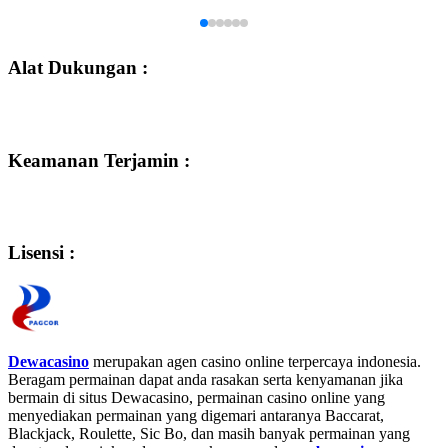
Alat Dukungan :
Keamanan Terjamin :
Lisensi :
Dewacasino
merupakan agen casino online terpercaya indonesia.
Beragam permainan dapat anda rasakan serta kenyamanan jika
bermain di situs Dewacasino, permainan casino online yang
menyediakan permainan yang digemari antaranya Baccarat,
Blackjack, Roulette, Sic Bo, dan masih banyak permainan yang