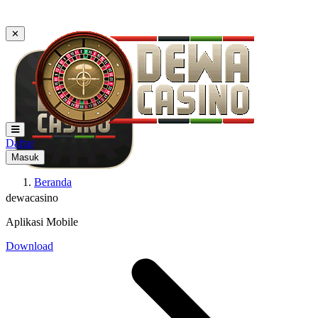
✕
Daftar
Masuk
Beranda
dewacasino
Aplikasi Mobile
Download