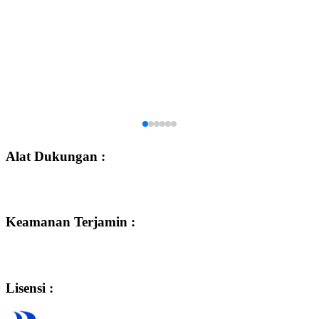
Alat Dukungan :
Keamanan Terjamin :
Lisensi :