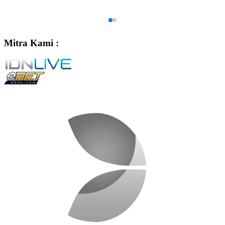
Mitra Kami :